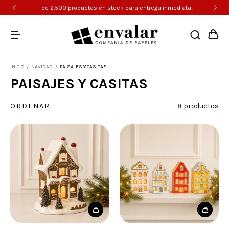
+ de 2.500 productos en stock para entrega inmediata!
INICIO
/
NAVIDAD
/
PAISAJES Y CASITAS
PAISAJES Y CASITAS
ORDENAR
8 productos