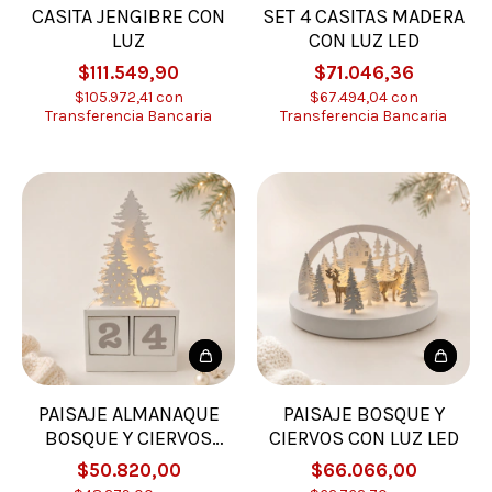
CASITA JENGIBRE CON
SET 4 CASITAS MADERA
LUZ
CON LUZ LED
$111.549,90
$71.046,36
$105.972,41
con
$67.494,04
con
Transferencia Bancaria
Transferencia Bancaria
PAISAJE ALMANAQUE
PAISAJE BOSQUE Y
BOSQUE Y CIERVOS
CIERVOS CON LUZ LED
CON LUZ LED
$50.820,00
$66.066,00