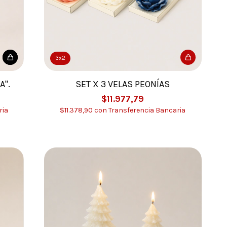
3x2
A".
SET X 3 VELAS PEONÍAS
$11.977,79
ria
$11.378,90
con
Transferencia Bancaria