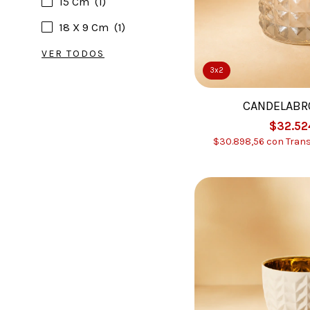
15 Cm
(1)
18 X 9 Cm
(1)
VER TODOS
3x2
CANDELABR
$32.52
$30.898,56
con
Trans