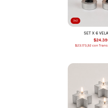
3x2
SET X 6 VEL
$24.39
$23.173,92
con
Trans