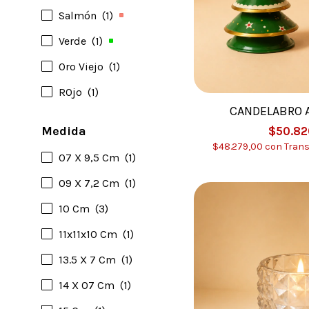
Salmón
(1)
Verde
(1)
Oro Viejo
(1)
R0jo
(1)
CANDELABRO 
Medida
$50.82
$48.279,00
con
Trans
07 X 9,5 Cm
(1)
09 X 7,2 Cm
(1)
10 Cm
(3)
11x11x10 Cm
(1)
13.5 X 7 Cm
(1)
14 X 07 Cm
(1)