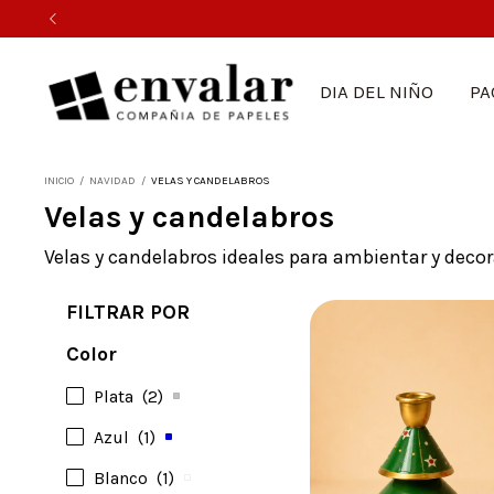
DIA DEL NIÑO
PA
INICIO
/
NAVIDAD
/
VELAS Y CANDELABROS
Velas y candelabros
Velas y candelabros ideales para ambientar y decora
FILTRAR POR
Color
Plata
(2)
Azul
(1)
Blanco
(1)