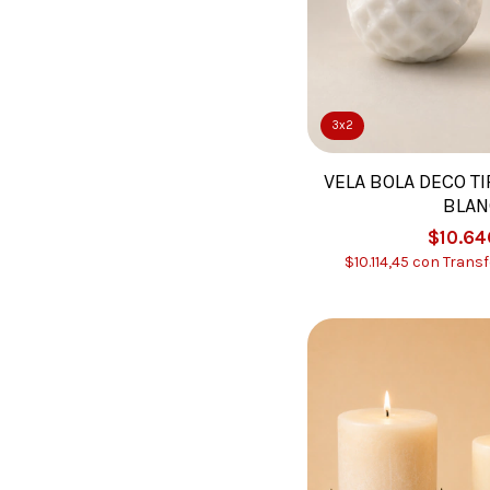
3x2
VELA BOLA DECO TI
BLAN
$10.64
$10.114,45
con
Transf