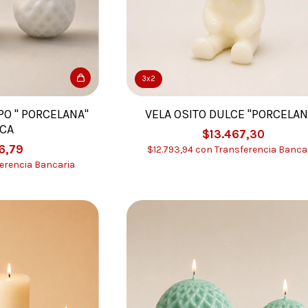
3x2
PO " PORCELANA"
VELA OSITO DULCE "PORCELAN
CA
$13.467,30
6,79
$12.793,94
con
Transferencia Banca
erencia Bancaria