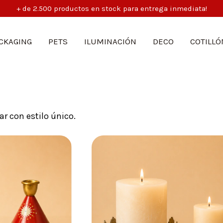
5% off abonando por transferencia bancaria
CKAGING
PETS
ILUMINACIÓN
DECO
COTILLÓ
r con estilo único.