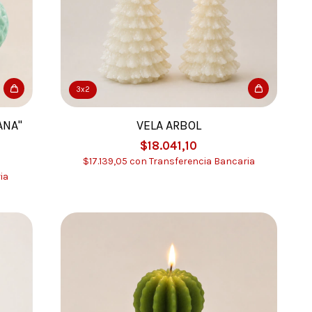
3x2
ANA"
VELA ARBOL
$18.041,10
$17.139,05
con
Transferencia Bancaria
ia