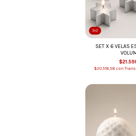
3x2
SET X 6 VELAS E
VOLU
$21.59
$20.518,58
con
Trans