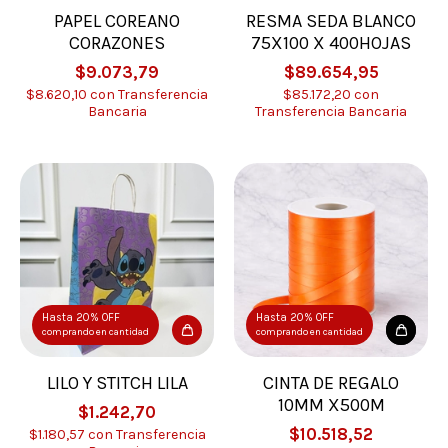
PAPEL COREANO
RESMA SEDA BLANCO
CORAZONES
75X100 X 400HOJAS
$9.073,79
$89.654,95
$8.620,10
con
Transferencia
$85.172,20
con
Bancaria
Transferencia Bancaria
Hasta 20% OFF
Hasta 20% OFF
comprando en cantidad
comprando en cantidad
LILO Y STITCH LILA
CINTA DE REGALO
10MM X500M
$1.242,70
$10.518,52
$1.180,57
con
Transferencia