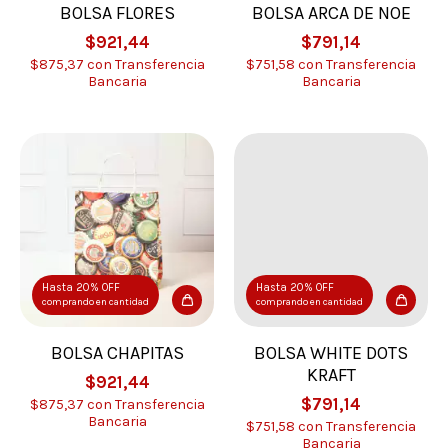
BOLSA FLORES
BOLSA ARCA DE NOE
$921,44
$791,14
$875,37
con
Transferencia
$751,58
con
Transferencia
Bancaria
Bancaria
Hasta 20% OFF
Hasta 20% OFF
comprando en cantidad
comprando en cantidad
BOLSA CHAPITAS
BOLSA WHITE DOTS
KRAFT
$921,44
$791,14
$875,37
con
Transferencia
Bancaria
$751,58
con
Transferencia
Bancaria