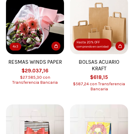
Hasta 20% OFF
4x3
comprando en cantidad
RESMAS WINDS PAPER
BOLSAS ACUARIO
KRAFT
$29.037,16
$618,15
$27.585,30
con
Transferencia Bancaria
$587,24
con
Transferencia
Bancaria