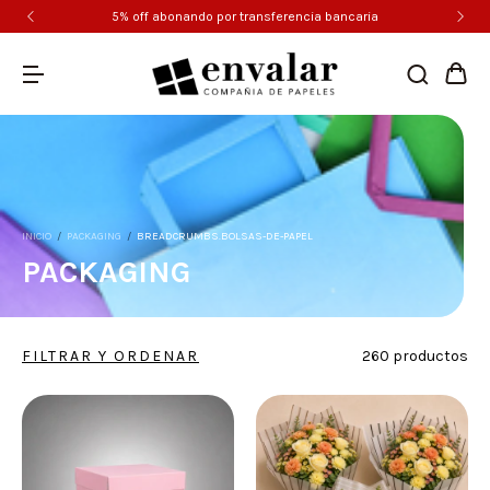
5% off abonando por transferencia bancaria
INICIO
/
PACKAGING
/
BREADCRUMBS.BOLSAS-DE-PAPEL
PACKAGING
FILTRAR Y ORDENAR
260 productos