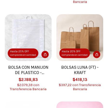
Bancaria
Hasta 25% OFF
Hasta 20% OFF
comprando en cantidad
comprando en cantidad
BOLSA CON MANIJON
BOLSAS LUNA (FT) -
DE PLASTICO -
KRAFT
ACOLCHADO -
$2.188,83
$418,13
CAMPERA
$2.079,39
con
$397,22
con
Transferencia
Transferencia Bancaria
Bancaria