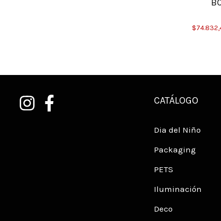
BOBINA JOLLIE AZUL
BO
$52.652,41
a
$50.019,79
con
Transferencia Bancaria
$74.832
CATÁLOGO
Dia del Niño
Packaging
PETS
Iluminación
Deco