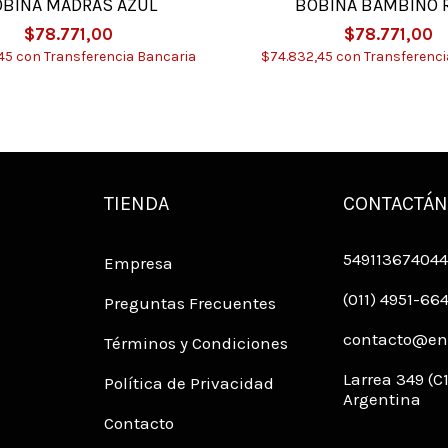
BINA MADRAS AZUL
BOBINA BAMBINO 
$78.771,00
$78.771,00
,45
con
Transferencia Bancaria
$74.832,45
con
Transferenci
TIENDA
CONTACTÁ
549113674044
Empresa
(011) 4951-66
Preguntas Frecuentes
contacto@env
Términos y Condiciones
Larrea 349 (
Política de Privacidad
Argentina
Contacto