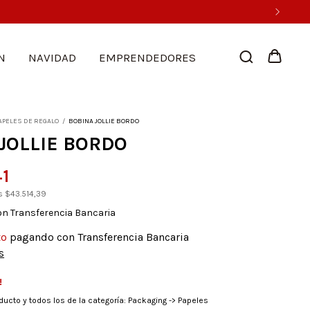
erencia bancaria
N
NAVIDAD
EMPRENDEDORES
APELES DE REGALO
/
BOBINA JOLLIE BORDO
JOLLIE BORDO
41
os
$43.514,39
on
Transferencia Bancaria
to
pagando con Transferencia Bancaria
s
!
ducto y todos los de la categoría: Packaging -> Papeles