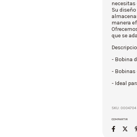
necesitas 
Su diseño 
almacenam
manera efi
Ofrecemos
que se ad
Descripcio
- Bobina 
- Bobinas
- Ideal pa
SKU:
0004704
COMPARTIR