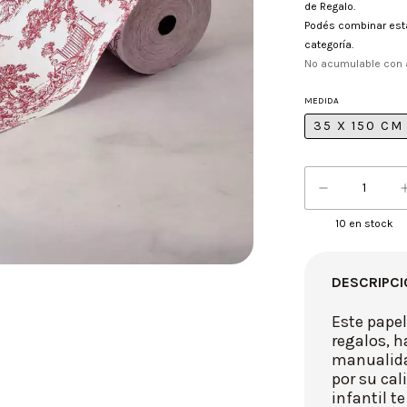
de Regalo.
Podés combinar est
categoría.
No acumulable con 
MEDIDA
35 X 150 CM
10
en stock
DESCRIPCI
Este papel
regalos, h
manualida
por su cal
infantil t