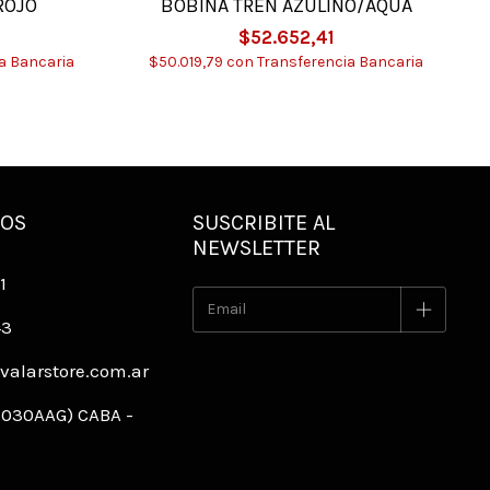
ROJO
BOBINA TREN AZULINO/AQUA
$52.652,41
a Bancaria
$50.019,79
con
Transferencia Bancaria
NOS
SUSCRIBITE AL
NEWSLETTER
1
43
alarstore.com.ar
C1030AAG) CABA -