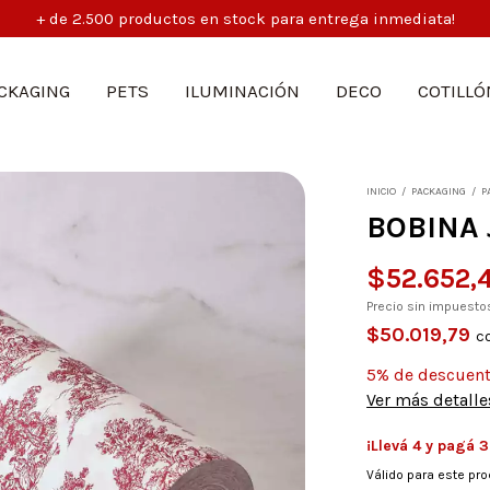
5% off abonando por transf
CKAGING
PETS
ILUMINACIÓN
DECO
COTILLÓ
INICIO
/
PACKAGING
/
P
BOBINA 
$52.652,
Precio sin impuest
$50.019,79
c
5% de descuen
Ver más detalle
¡Llevá 4 y pagá 3
Válido para este pro