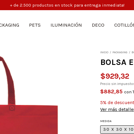
+ de 2.500 productos en stock para entrega inmediata!
CKAGING
PETS
ILUMINACIÓN
DECO
COTILLÓ
INICIO
/
PACKAGING
/
B
BOLSA E
$929,32
Precio sin impuest
$882,85
con
5% de descuen
Ver más detalle
MEDIDA
30 X 30 X 1