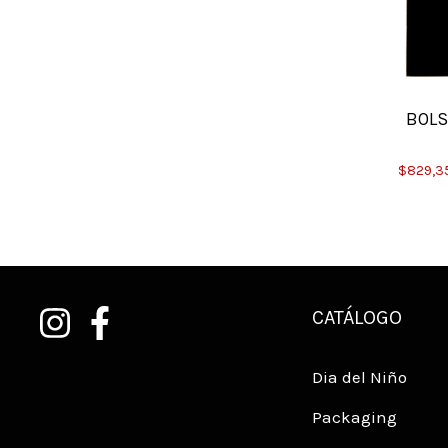
BOLSA ECO RIÑON LINO
BOLS
$315,39
$299,62
con
Transferencia Bancaria
$829,3
CATÁLOGO
Dia del Niño
Packaging