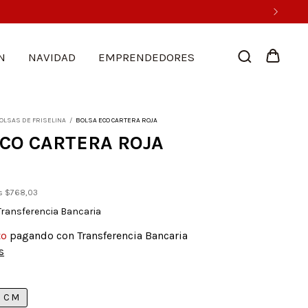
N
NAVIDAD
EMPRENDEDORES
OLSAS DE FRISELINA
/
BOLSA ECO CARTERA ROJA
CO CARTERA ROJA
os
$768,03
Transferencia Bancaria
to
pagando con Transferencia Bancaria
s
0 CM