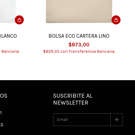
BLANCO
BOLSA ECO CARTERA LINO
$873,00
a Bancaria
$829,35
con
Transferencia Bancaria
NOS
SUSCRIBITE AL
NEWSLETTER
1
43