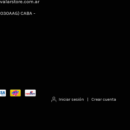
alarstore.com.ar
C1030AAG) CABA -
Iniciar sesión
|
Crear cuenta