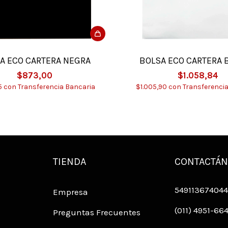
A ECO CARTERA NEGRA
BOLSA ECO CARTERA 
$873,00
$1.058,84
5
con
Transferencia Bancaria
$1.005,90
con
Transferenci
TIENDA
CONTACTÁ
549113674044
Empresa
(011) 4951-66
Preguntas Frecuentes