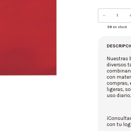
98
en stock
DESCRIPCI
Nuestras b
diversos t
combinan d
con materi
compras, e
ligeras, s
uso diario
¡Consulta
con tu log