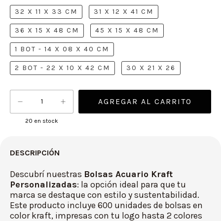
32 X 11 X 33 CM
31 X 12 X 41 CM
36 X 15 X 48 CM
45 X 15 X 48 CM
1 BOT - 14 X 08 X 40 CM
2 BOT - 22 X 10 X 42 CM
30 X 21 X 26
20
en stock
DESCRIPCIÓN
Descubrí nuestras
Bolsas Acuario Kraft
Personalizadas
: la opción ideal para que tu
marca se destaque con estilo y sustentabilidad.
Este producto incluye 600 unidades de bolsas en
color kraft, impresas con tu logo hasta 2 colores