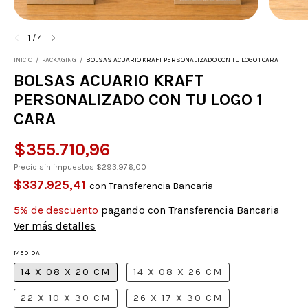
1
/
4
INICIO
/
PACKAGING
/
BOLSAS ACUARIO KRAFT PERSONALIZADO CON TU LOGO 1 CARA
BOLSAS ACUARIO KRAFT
PERSONALIZADO CON TU LOGO 1
CARA
$355.710,96
Precio sin impuestos
$293.976,00
$337.925,41
con
Transferencia Bancaria
5% de descuento
pagando con Transferencia Bancaria
Ver más detalles
MEDIDA
14 X 08 X 20 CM
14 X 08 X 26 CM
22 X 10 X 30 CM
26 X 17 X 30 CM