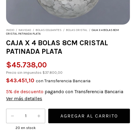
INICIO
/
NAVIDAD
/
BOLAS COLGANTES
/
BOLAS CRISTAL
/
CAJA X 4 BOLAS 8CM
CRISTAL PATINADA PLATA
CAJA X 4 BOLAS 8CM CRISTAL
PATINADA PLATA
$45.738,00
Precio sin impuestos
$37.800,00
$43.451,10
con
Transferencia Bancaria
5% de descuento
pagando con Transferencia Bancaria
Ver más detalles
20
en stock