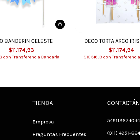
O BANDERIN CELESTE
DECO TORTA ARCO IRIS
$11.174,93
$11.174,94
18
con
Transferencia Bancaria
$10.616,19
con
Transferencia
TIENDA
CONTACTÁ
549113674044
Empresa
(011) 4951-66
Preguntas Frecuentes