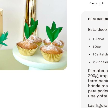
4
en stock
DESCRIPCI
Esta deco
1 Ciervo
1 Oso
1 Cartel 
2 Pinos e
El materia
200g, impr
terminaci
brinda may
para poder
una y otra
Las figura