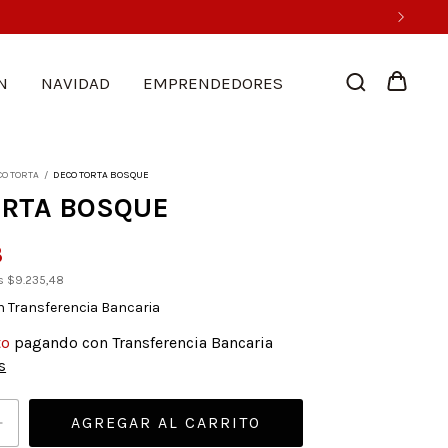
N
NAVIDAD
EMPRENDEDORES
CO TORTA
/
DECO TORTA BOSQUE
ORTA BOSQUE
3
os
$9.235,48
n
Transferencia Bancaria
to
pagando con Transferencia Bancaria
s