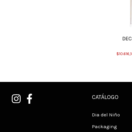
DEC
$10.616,
CATÁLOGO
Dia del Niño
Packaging