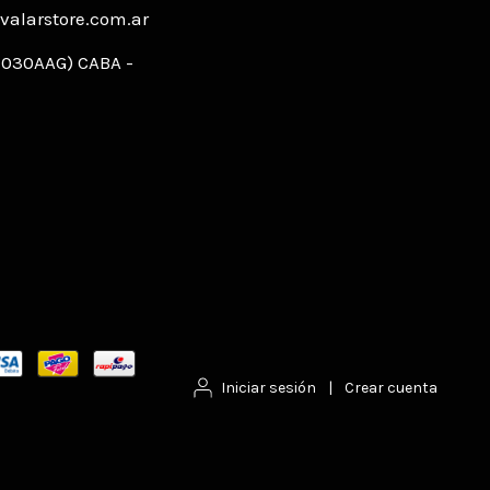
alarstore.com.ar
C1030AAG) CABA -
Iniciar sesión
|
Crear cuenta