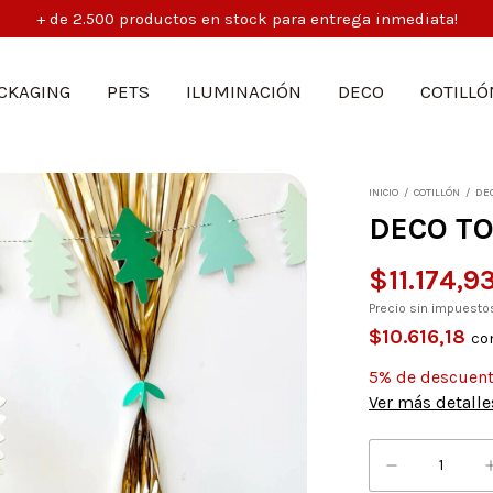
+ de 2.500 productos en stock para entrega inmediata!
CKAGING
PETS
ILUMINACIÓN
DECO
COTILLÓ
INICIO
/
COTILLÓN
/
DE
DECO T
$11.174,9
Precio sin impuest
$10.616,18
co
5% de descuen
Ver más detalle