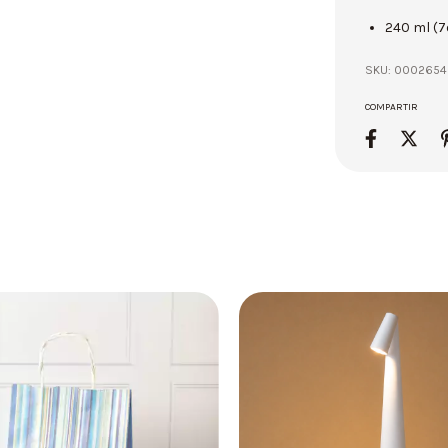
240 ml (
SKU:
0002654
COMPARTIR