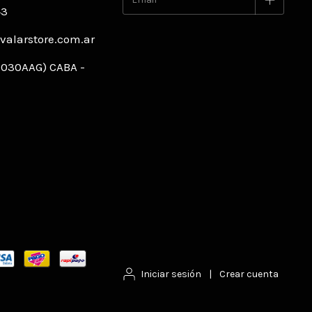
43
alarstore.com.ar
C1030AAG) CABA -
Iniciar sesión
|
Crear cuenta