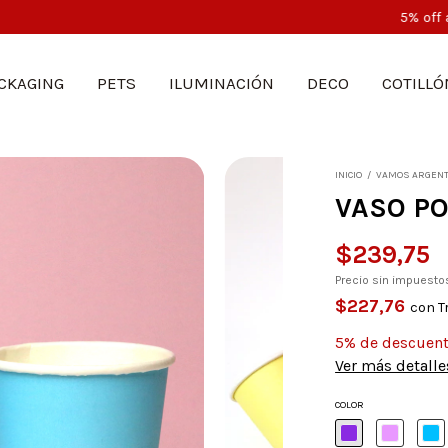
5% off abonando por transferencia bancaria
CKAGING
PETS
ILUMINACIÓN
DECO
COTILLÓ
INICIO
/
VAMOS ARGENT
VASO PO
$239,75
Precio sin impuest
$227,76
con
T
5% de descuen
Ver más detalle
COLOR