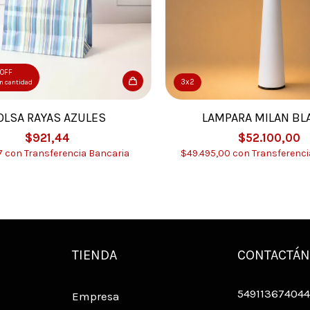
OFF
3x2
n cantidad
OLSA RAYAS AZULES
LAMPARA MILAN BL
$921,44
$52.100,00
7
con
Transferencia Bancaria
$49.495,00
con
Transferenci
TIENDA
CONTACTÁ
549113674044
Empresa