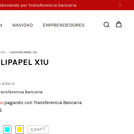
N
NAVIDAD
EMPRENDEDORES
INA!
/
VASO POLIPAPEL X1U
LIPAPEL X1U
os
$198,14
ransferencia Bancaria
to
pagando con Transferencia Bancaria
s
KRAFT