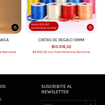
Hasta 20% OFF
comprando en cantidad
ANCA
CINTAS DE REGALO 10MM
$10.518,52
a Bancaria
$9.992,59
con
Transferencia Bancaria
NOS
SUSCRIBITE AL
NEWSLETTER
1