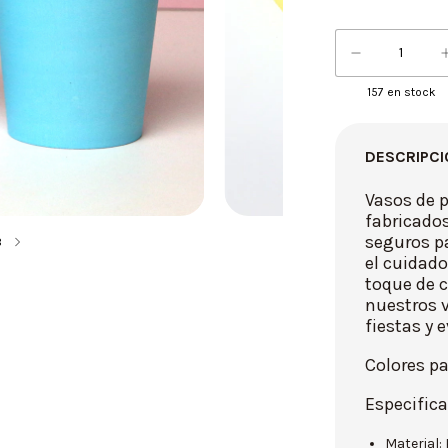
157
en stock
DESCRIPCI
Vasos de p
fabricados
seguros pa
8
el cuidad
toque de c
nuestros v
fiestas y 
Colores pa
Especifica
Material: 