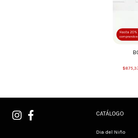
Hasta 25% OFF
Hasta 20% 
comprando en cantidad
comprando e
BOLSAS DE ORGANZA BLANCAS
B
$6.895,79
$6.551,00
con
Transferencia Bancaria
$875,3
CATÁLOGO
Dia del Niño